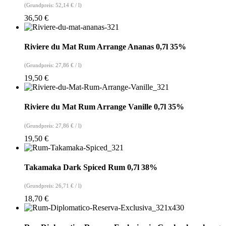
(Grundpreis:
52,14
€
/
l
)
36,50
€
Riviere du Mat Rum Arrange Ananas 0,7l 35%
(Grundpreis:
27,86
€
/
l
)
19,50
€
Riviere du Mat Rum Arrange Vanille 0,7l 35%
(Grundpreis:
27,86
€
/
l
)
19,50
€
Takamaka Dark Spiced Rum 0,7l 38%
(Grundpreis:
26,71
€
/
l
)
18,70
€