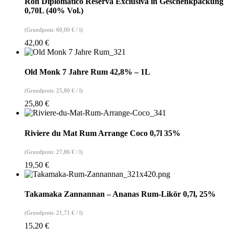
Ron Diplomatico Reserva Exclusiva in Geschenkpackung
0,70L (40% Vol.)
(Grundpreis:
60,00
€
/
l
)
42,00
€
Old Monk 7 Jahre Rum 42,8% – 1L
(Grundpreis:
25,80
€
/
l
)
25,80
€
Riviere du Mat Rum Arrange Coco 0,7l 35%
(Grundpreis:
27,86
€
/
l
)
19,50
€
Takamaka Zannannan – Ananas Rum-Likör 0,7l, 25%
(Grundpreis:
21,71
€
/
l
)
15,20
€