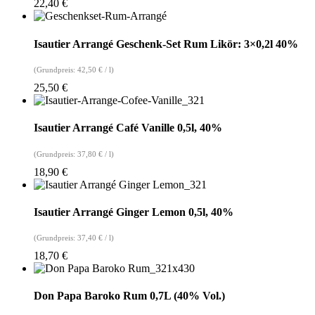
22,40
€
Isautier Arrangé Geschenk-Set Rum Likör: 3×0,2l 40%
(Grundpreis:
42,50
€
/
l
)
25,50
€
Isautier Arrangé Café Vanille 0,5l, 40%
(Grundpreis:
37,80
€
/
l
)
18,90
€
Isautier Arrangé Ginger Lemon 0,5l, 40%
(Grundpreis:
37,40
€
/
l
)
18,70
€
Don Papa Baroko Rum 0,7L (40% Vol.)