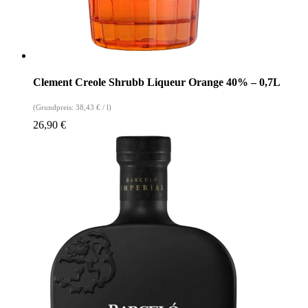
Clement Creole Shrubb Liqueur Orange 40% – 0,7L
(Grundpreis:
38,43
€
/
l
)
26,90
€