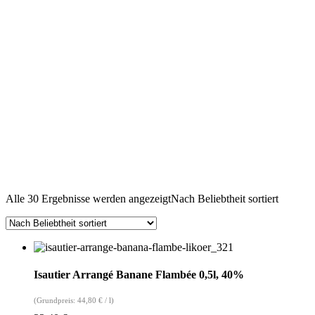
Alle 30 Ergebnisse werden angezeigt
Nach Beliebtheit sortiert
Isautier Arrangé Banane Flambée 0,5l, 40%
(Grundpreis:
44,80
€
/
l
)