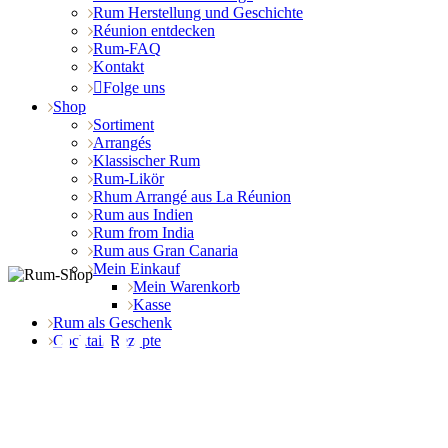
Rum Herstellung und Geschichte
Réunion entdecken
Rum-FAQ
Kontakt
Folge uns
Shop
Sortiment
Arrangés
Klassischer Rum
Rum-Likör
Rhum Arrangé aus La Réunion
Rum aus Indien
Rum from India
Rum aus Gran Canaria
Mein Einkauf
Mein Warenkorb
Kasse
Rum als Geschenk
SHOP
Cocktail Rezepte