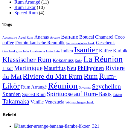
Rum Arrangé
(11)
Rum-Likör
(10)
Spiced Rum
(4)
Tags
Banane
Ananas
Botucal
Chamarel
Coco
Accessoire
Aged Rum
Arcane
coffee
Dominikanische Republik
Geschenk
Geburtstagsgeschenk
Isautier
Indien
Kaffee
Karibik
Geschenkgutschein
Guatemala
Gutschein
La Réunion
Klassischer Rum
Kokosnuss
Kuba
Riviere
Martinique
Mauritius
Neu
Philippinen
Likör
Rum-
Riviere du Mat Rum
Rum
du Mat
Réunion
Likör
Seychellen
Rum Arrangé
Savanna
Spirituose auf Rum-Basis
Spanien
Spiced Rum
Tablett
Takamaka
Vanille
Venezuela
Weihnachtsgeschenk
Beliebt