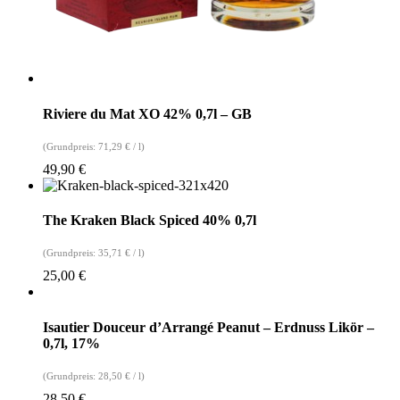
Riviere du Mat XO 42% 0,7l – GB
(Grundpreis:
71,29
€
/
l
)
49,90
€
The Kraken Black Spiced 40% 0,7l
(Grundpreis:
35,71
€
/
l
)
25,00
€
Isautier Douceur d’Arrangé Peanut – Erdnuss Likör –
0,7l, 17%
(Grundpreis:
28,50
€
/
l
)
28,50
€