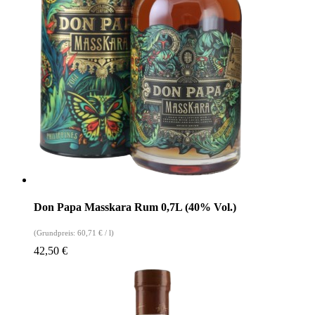
Don Papa Masskara Rum 0,7L (40% Vol.)
(Grundpreis:
60,71
€
/
l
)
42,50
€