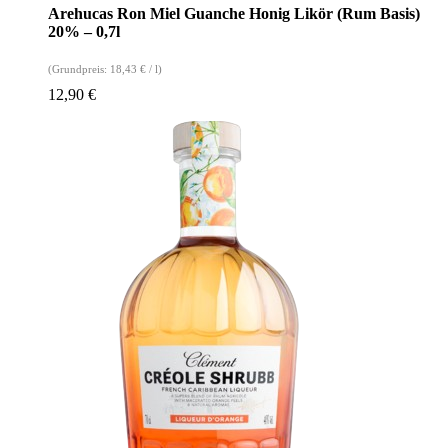
Arehucas Ron Miel Guanche Honig Likör (Rum Basis)
20% – 0,7l
(Grundpreis:
18,43
€
/
l
)
12,90
€