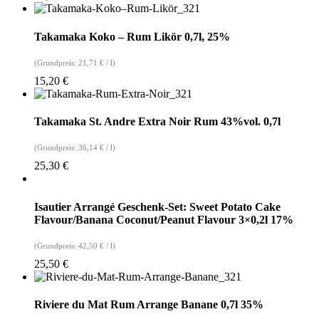
Takamaka Koko – Rum Likör 0,7l, 25%
(Grundpreis:
21,71
€
/
l
)
15,20
€
Takamaka St. Andre Extra Noir Rum 43%vol. 0,7l
(Grundpreis:
36,14
€
/
l
)
25,30
€
Isautier Arrangé Geschenk-Set: Sweet Potato Cake
Flavour/Banana Coconut/Peanut Flavour 3×0,2l 17%
(Grundpreis:
42,50
€
/
l
)
25,50
€
Riviere du Mat Rum Arrange Banane 0,7l 35%