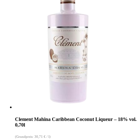
Clement Mahina Caribbean Coconut Liqueur – 18% vol.
0,70l
(Grundpreis:
30,71
€
/
l
)