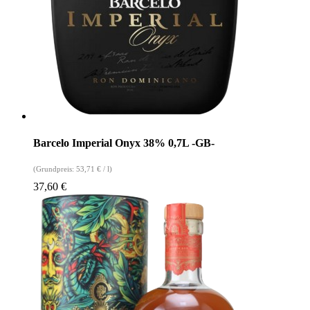
Barcelo Imperial Onyx 38% 0,7L -GB-
(Grundpreis:
53,71
€
/
l
)
37,60
€