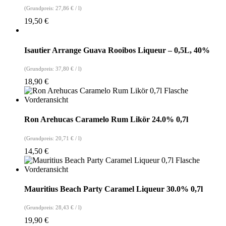
(Grundpreis:
27,86
€
/
l
)
19,50
€
Isautier Arrange Guava Rooibos Liqueur – 0,5L, 40%
(Grundpreis:
37,80
€
/
l
)
18,90
€
Ron Arehucas Caramelo Rum Likör 24.0% 0,7l
(Grundpreis:
20,71
€
/
l
)
14,50
€
Mauritius Beach Party Caramel Liqueur 30.0% 0,7l
(Grundpreis:
28,43
€
/
l
)
19,90
€