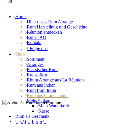
0
Home
Über uns – Rum Arrangé
Rum Herstellung und Geschichte
Réunion entdecken
Rum-FAQ
Kontakt
Folge uns
Shop
Sortiment
Arrangés
Klassischer Rum
Rum-Likör
Rhum Arrangé aus La Réunion
Rum aus Indien
Rum from India
Rum aus Gran Canaria
Mein Einkauf
Mein Warenkorb
Kasse
Rum als Geschenk
Arehucas Rum
Cocktail Rezepte