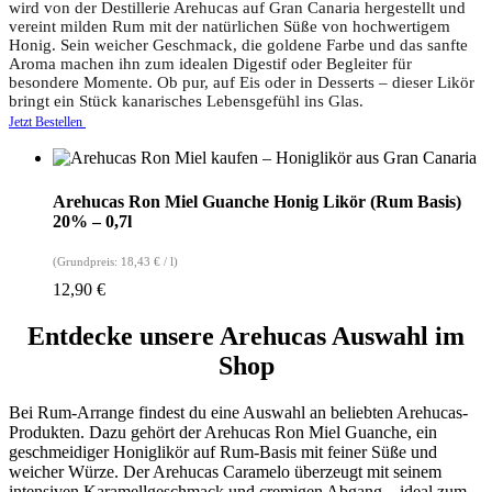
wird von der Destillerie Arehucas auf Gran Canaria hergestellt und
vereint milden Rum mit der natürlichen Süße von hochwertigem
Honig. Sein weicher Geschmack, die goldene Farbe und das sanfte
Aroma machen ihn zum idealen Digestif oder Begleiter für
besondere Momente. Ob pur, auf Eis oder in Desserts – dieser Likör
bringt ein Stück kanarisches Lebensgefühl ins Glas.
Jetzt Bestellen
Arehucas Ron Miel Guanche Honig Likör (Rum Basis)
20% – 0,7l
(Grundpreis:
18,43
€
/
l
)
12,90
€
Entdecke unsere Arehucas Auswahl im
Shop
Bei Rum-Arrange findest du eine Auswahl an beliebten Arehucas-
Produkten. Dazu gehört der Arehucas Ron Miel Guanche, ein
geschmeidiger Honiglikör auf Rum-Basis mit feiner Süße und
weicher Würze. Der Arehucas Caramelo überzeugt mit seinem
intensiven Karamellgeschmack und cremigen Abgang – ideal zum