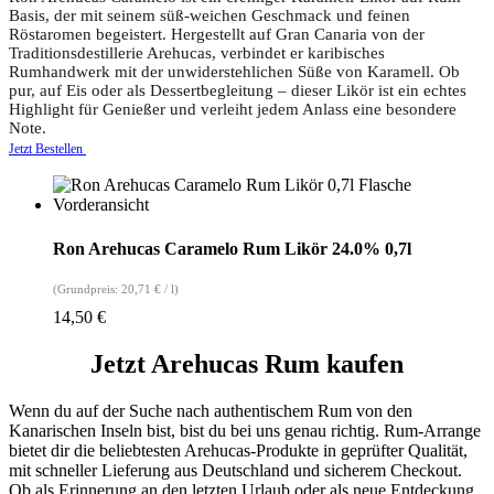
Basis, der mit seinem süß-weichen Geschmack und feinen
Röstaromen begeistert. Hergestellt auf Gran Canaria von der
Traditionsdestillerie Arehucas, verbindet er karibisches
Rumhandwerk mit der unwiderstehlichen Süße von Karamell. Ob
pur, auf Eis oder als Dessertbegleitung – dieser Likör ist ein echtes
Highlight für Genießer und verleiht jedem Anlass eine besondere
Note.
Jetzt Bestellen
Ron Arehucas Caramelo Rum Likör 24.0% 0,7l
(Grundpreis:
20,71
€
/
l
)
14,50
€
Jetzt Arehucas Rum kaufen
Wenn du auf der Suche nach authentischem Rum von den
Kanarischen Inseln bist, bist du bei uns genau richtig. Rum-Arrange
bietet dir die beliebtesten Arehucas-Produkte in geprüfter Qualität,
mit schneller Lieferung aus Deutschland und sicherem Checkout.
Ob als Erinnerung an den letzten Urlaub oder als neue Entdeckung