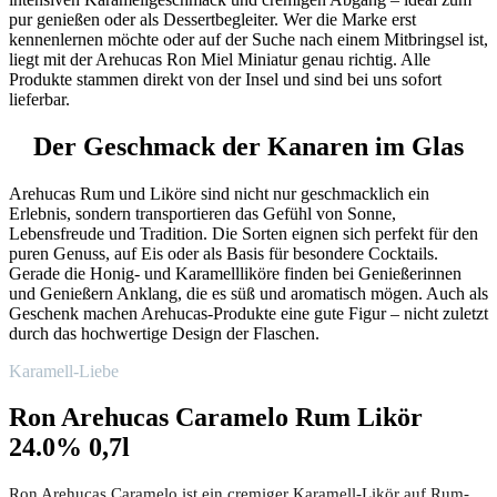
pur genießen oder als Dessertbegleiter. Wer die Marke erst
kennenlernen möchte oder auf der Suche nach einem Mitbringsel ist,
liegt mit der Arehucas Ron Miel Miniatur genau richtig. Alle
Produkte stammen direkt von der Insel und sind bei uns sofort
lieferbar.
Der Geschmack der Kanaren im Glas
Arehucas Rum und Liköre sind nicht nur geschmacklich ein
Erlebnis, sondern transportieren das Gefühl von Sonne,
Lebensfreude und Tradition. Die Sorten eignen sich perfekt für den
puren Genuss, auf Eis oder als Basis für besondere Cocktails.
Gerade die Honig- und Karamellliköre finden bei Genießerinnen
und Genießern Anklang, die es süß und aromatisch mögen. Auch als
Geschenk machen Arehucas-Produkte eine gute Figur – nicht zuletzt
durch das hochwertige Design der Flaschen.
Karamell-Liebe
Ron Arehucas Caramelo Rum Likör
24.0% 0,7l
Ron Arehucas Caramelo ist ein cremiger Karamell-Likör auf Rum-