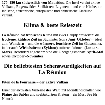
175–180 km südwestlich von Mauritius
. Die Insel vereint aktive
Vulkane, Regenwälder, Steilküsten, Lagunen – und eine Küche, die
indische, afrikanische, europäische und chinesische Einflüsse
vereint.
Klima & beste Reisezeit
La Réunion hat
tropisches Klima
mit zwei Haupt­jahreszeiten: die
trockene, kühlere Zeit
im Südwinter (etwa
Juni–Oktober
) – ideal
zum
Wandern
– und die
wärmere, feuchtere Zeit
im Südsommer,
in der auch
Wirbelstürme (Zyklone)
auftreten können (
Januar–
März
). Besonders angenehm sind die Übergangsmonate
April–Mai
sowie
Oktober–November
.
Die beliebtesten Sehenswürdigkeiten auf
La Réunion
Piton de la Fournaise – der aktive Vulkan
Einer der
aktivsten Vulkane der Welt
, mit Mondlandschaften wie
Plaine des Sables
und spektakulären Kratern – ein Must-See für
Naturfa