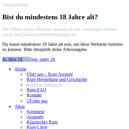
Altersprüfung
Bist du mindestens 18 Jahre alt?
Mit Öffnen dieser Webseite stimme ich den Nutzungsrichtlinien
sowie den Datenschutzbestimmungen zu.
Du musst mindestens 18 Jahre alt sein, um diese Webseite betreten
zu können. Bitte überprüfe deine Altersangabe.
Ja, über 18
Nein, unter 18
Home
Über uns – Rum Arrangé
Rum Herstellung und Geschichte
Réunion entdecken
Rum-FAQ
Kontakt
Folge uns
Shop
Sortiment
Arrangés
Klassischer Rum
Rum-Likör