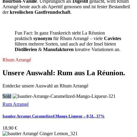
Bourbon-Vanille
. Ursprünglich als
Digestif
gedacht, wird Rhum
Arrangé heute auch als Aperitif genossen und ist fester Bestandteil
der
kreolischen Gastfreundschaft
.
Fun Fact: In ganz Frankreich steht La Réunion
praktisch
synonym
für Rhum Arrangé – viele
Cavistes
führen mehrere Sorten, und auch auf der Insel bieten
Distillerien
&
Manufakturen
kreative Variationen an.
Rhum Arrangé
Unsere Auswahl: Rum aus La Réunion.
Entdecke unsere Auswahl an Rhum Arrangé
Sold
Rum Arrangé
Isautier Arrange Caramelized Mango Liqueur – 0,5L, 37%
18,90
€