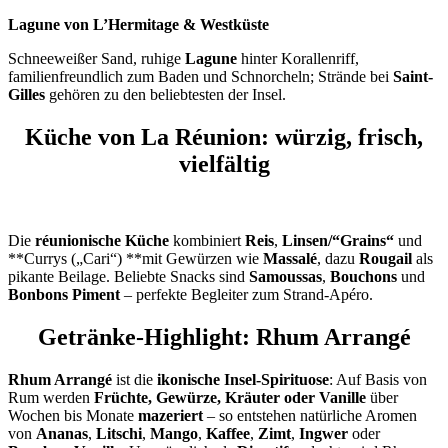
Lagune von L’Hermitage & Westküste
Schneeweißer Sand, ruhige
Lagune
hinter Korallenriff,
familienfreundlich zum Baden und Schnorcheln; Strände bei
Saint-
Gilles
gehören zu den beliebtesten der Insel.
Küche von La Réunion: würzig, frisch,
vielfältig
Die
réunionische Küche
kombiniert
Reis
,
Linsen/“Grains“
und
**Currys („Cari“) **mit Gewürzen wie
Massalé
, dazu
Rougail
als
pikante Beilage. Beliebte Snacks sind
Samoussas
,
Bouchons
und
Bonbons Piment
– perfekte Begleiter zum Strand-Apéro.
Getränke-Highlight: Rhum Arrangé
Rhum Arrangé
ist die
ikonische Insel-Spirituose
: Auf Basis von
Rum werden
Früchte, Gewürze, Kräuter oder Vanille
über
Wochen bis Monate
mazeriert
– so entstehen natürliche Aromen
von
Ananas
,
Litschi
,
Mango
,
Kaffee
,
Zimt
,
Ingwer
oder