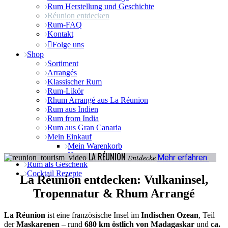
Rum Herstellung und Geschichte
Réunion entdecken
Rum-FAQ
Kontakt
Folge uns
Shop
Sortiment
Arrangés
Klassischer Rum
Rum-Likör
Rhum Arrangé aus La Réunion
Rum aus Indien
Rum from India
Rum aus Gran Canaria
Mein Einkauf
Mein Warenkorb
Kasse
LA RÉUNION
Mehr erfahren
Entdecke
Rum als Geschenk
Cocktail Rezepte
La Réunion entdecken: Vulkaninsel,
Tropennatur & Rhum Arrangé
La Réunion
ist eine französische Insel im
Indischen Ozean
, Teil
der
Maskarenen
– rund
680 km östlich von Madagaskar
und
ca.