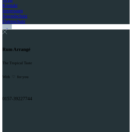
AGB
Kontakt
Impressum
Jugendschutz
Datenschutz
Rum Arrangé
The Tropical Taste
With ♡ for you
0157-39227744