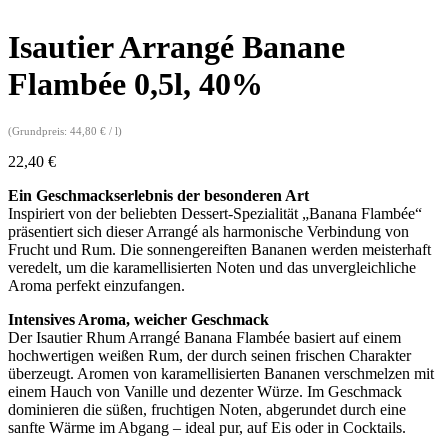
Isautier Arrangé Banane
Flambée 0,5l, 40%
(Grundpreis:
44,80
€
/
l
)
22,40
€
Ein Geschmackserlebnis der besonderen Art
Inspiriert von der beliebten Dessert-Spezialität „Banana Flambée“
präsentiert sich dieser Arrangé als harmonische Verbindung von
Frucht und Rum. Die sonnengereiften Bananen werden meisterhaft
veredelt, um die karamellisierten Noten und das unvergleichliche
Aroma perfekt einzufangen.
Intensives Aroma, weicher Geschmack
Der Isautier Rhum Arrangé Banana Flambée basiert auf einem
hochwertigen weißen Rum, der durch seinen frischen Charakter
überzeugt. Aromen von karamellisierten Bananen verschmelzen mit
einem Hauch von Vanille und dezenter Würze. Im Geschmack
dominieren die süßen, fruchtigen Noten, abgerundet durch eine
sanfte Wärme im Abgang – ideal pur, auf Eis oder in Cocktails.