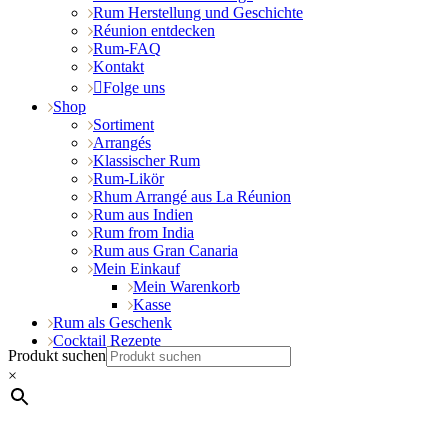
Rum Herstellung und Geschichte
Réunion entdecken
Rum-FAQ
Kontakt
Folge uns
Shop
Sortiment
Arrangés
Klassischer Rum
Rum-Likör
Rhum Arrangé aus La Réunion
Rum aus Indien
Rum from India
Rum aus Gran Canaria
Mein Einkauf
Mein Warenkorb
Kasse
Rum als Geschenk
Cocktail Rezepte
Produkt suchen
×