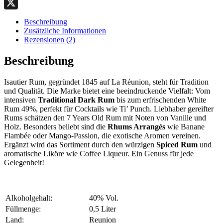
Telegram
X
Beschreibung
Zusätzliche Informationen
Rezensionen (2)
Beschreibung
Isautier Rum, gegründet 1845 auf La Réunion, steht für Tradition
und Qualität. Die Marke bietet eine beeindruckende Vielfalt: Vom
intensiven
Traditional Dark Rum
bis zum erfrischenden White
Rum 49%, perfekt für Cocktails wie Ti’ Punch. Liebhaber gereifter
Rums schätzen den 7 Years Old Rum mit Noten von Vanille und
Holz. Besonders beliebt sind die
Rhums Arrangés
wie Banane
Flambée oder Mango-Passion, die exotische Aromen vereinen.
Ergänzt wird das Sortiment durch den würzigen
Spiced Rum
und
aromatische Liköre wie Coffee Liqueur. Ein Genuss für jede
Gelegenheit!
Alkoholgehalt:
40% Vol.
Füllmenge:
0,5 Liter
Land:
Reunion