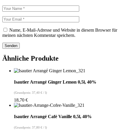
Name, E-Mail-Adresse und Website in diesem Browser für
meinen nächsten Kommentar speichern.
Senden
Ähnliche Produkte
Isautier Arrangé Ginger Lemon 0,5l, 40%
(Grundpreis:
37,40
€
/
l
)
18,70
€
Isautier Arrangé Café Vanille 0,5l, 40%
(Grundpreis:
37,80
€
/
l
)