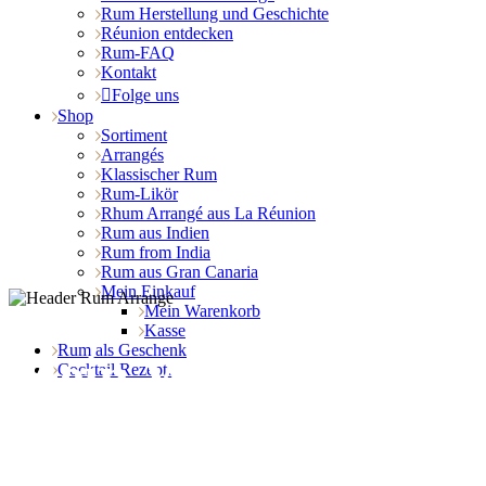
Rum Herstellung und Geschichte
Réunion entdecken
Rum-FAQ
Kontakt
Folge uns
Shop
Sortiment
Arrangés
Klassischer Rum
Rum-Likör
Rhum Arrangé aus La Réunion
Rum aus Indien
Rum from India
Rum aus Gran Canaria
Mein Einkauf
Mein Warenkorb
Kasse
Rum als Geschenk
Mein Warenkorb
Cocktail Rezepte