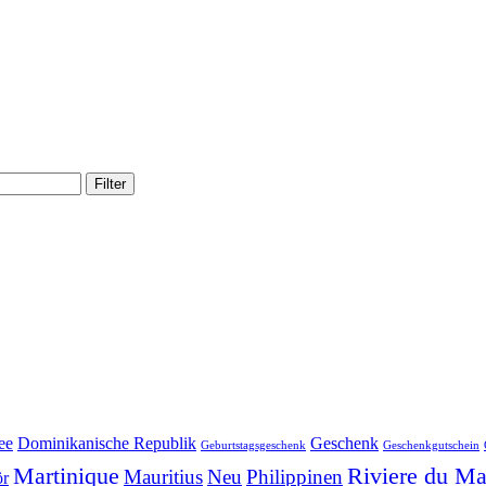
Filter
ee
Dominikanische Republik
Geschenk
Geburtstagsgeschenk
Geschenkgutschein
Martinique
Riviere du Ma
Mauritius
Neu
Philippinen
ör