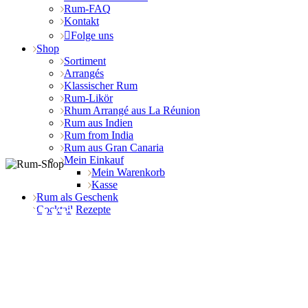
Rum-FAQ
Kontakt
Folge uns
Shop
Sortiment
Arrangés
Klassischer Rum
Rum-Likör
Rhum Arrangé aus La Réunion
Rum aus Indien
Rum from India
Rum aus Gran Canaria
Mein Einkauf
Mein Warenkorb
Kasse
Rum als Geschenk
Rum
Cocktail Rezepte