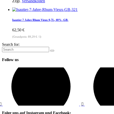
Zzgl.
Versandkosten
Isautier 7 Jahre Rhum Vieux 0,7L, 40% -GB-
62,50
€
(Grundpreis:
89,29
€
/
l
)
Search for:
Follow us
Folge uns auf Instagram und Facebook: