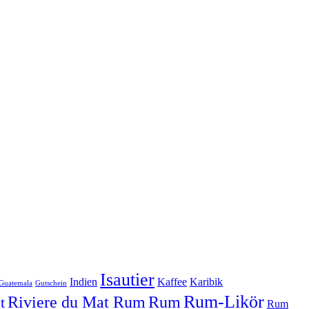
Isautier
Indien
Kaffee
Karibik
Guatemala
Gutschein
Rum-Likör
Riviere du Mat Rum
Rum
t
Rum