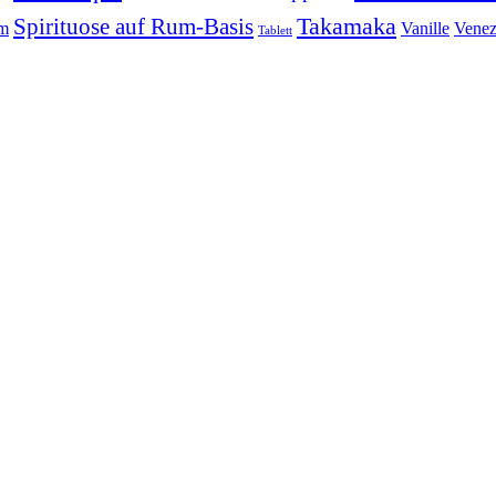
Takamaka
Spirituose auf Rum-Basis
um
Vanille
Venez
Tablett