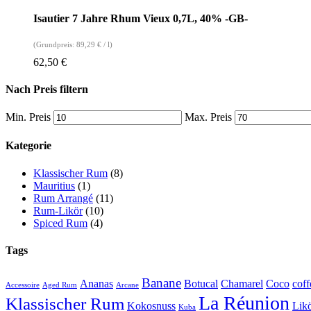
Isautier 7 Jahre Rhum Vieux 0,7L, 40% -GB-
(Grundpreis:
89,29
€
/
l
)
62,50
€
Nach Preis filtern
Min. Preis
Max. Preis
Kategorie
Klassischer Rum
(8)
Mauritius
(1)
Rum Arrangé
(11)
Rum-Likör
(10)
Spiced Rum
(4)
Tags
Banane
Ananas
Botucal
Chamarel
Coco
coff
Accessoire
Aged Rum
Arcane
La Réunion
Klassischer Rum
Kokosnuss
Lik
Kuba