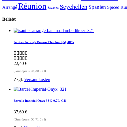
Réunion
Seychellen
Spanien
Arrangé
Spiced R
Savanna
Beliebt
Isautier Arrangé Banane Flambée 0,5l, 40%
22,40
€
(Grundpreis:
44,80
€
/
l
)
Zzgl.
Versandkosten
Barcelo Imperial Onyx 38% 0,7L -GB-
37,60
€
(Grundpreis:
53,71
€
/
l
)