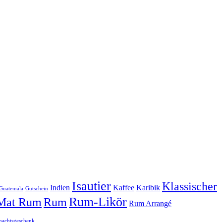
Isautier
Klassischer
Indien
Kaffee
Karibik
Guatemala
Gutschein
Rum-Likör
 Mat Rum
Rum
Rum Arrangé
nachtsgeschenk