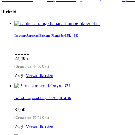
Beliebt
Isautier Arrangé Banane Flambée 0,5l, 40%
22,40
€
(Grundpreis:
44,80
€
/
l
)
Zzgl.
Versandkosten
Barcelo Imperial Onyx 38% 0,7L -GB-
37,60
€
(Grundpreis:
53,71
€
/
l
)
Zzgl.
Versandkosten