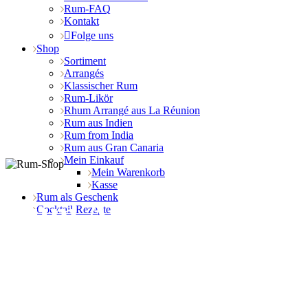
Rum-FAQ
Kontakt
Folge uns
Shop
Sortiment
Arrangés
Klassischer Rum
Rum-Likör
Rhum Arrangé aus La Réunion
Rum aus Indien
Rum from India
Rum aus Gran Canaria
Mein Einkauf
Mein Warenkorb
Kasse
Rum als Geschenk
Rum Arrangé
Cocktail Rezepte