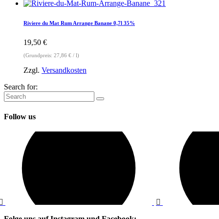
Riviere du Mat Rum Arrange Banane 0,7l 35%
19,50
€
(Grundpreis:
27,86
€
/
l
)
Zzgl.
Versandkosten
Search for:
Follow us
Folge uns auf Instagram und Facebook: