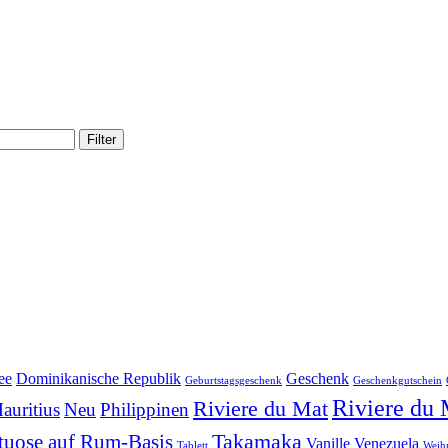
Filter
ee
Dominikanische Republik
Geschenk
Geburtstagsgeschenk
Geschenkgutschein
Riviere du
Riviere du Mat
auritius
Neu
Philippinen
Takamaka
ituose auf Rum-Basis
Vanille
Venezuela
Tablett
Weih