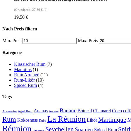
(Grundpreis:
27,86
€
/
l
)
19,50
€
Nach Preis filtern
Min. Preis
Max. Preis
Kategorie
Klassischer Rum
(7)
Mauritius
(1)
Rum Arrangé
(11)
Rum-Likör
(10)
Spiced Rum
(4)
Tags
Banane
Ananas
Botucal
Chamarel
Coco
coff
Accessoire
Aged Rum
Arcane
La Réunion
Rum
Martinique
M
Kokosnuss
Likör
Kuba
Réunion
Seychellen
Spir
Spanien
Spiced Rum
Savanna