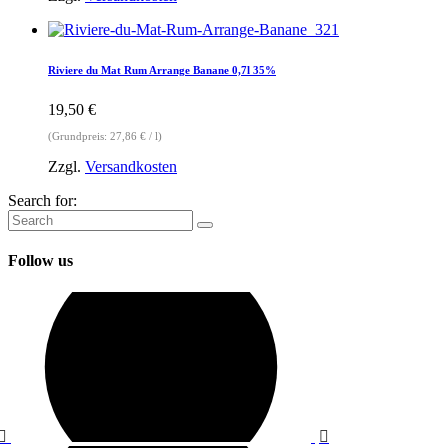
Riviere du Mat Rum Arrange Banane 0,7l 35%
19,50
€
(Grundpreis:
27,86
€
/
l
)
Zzgl.
Versandkosten
Search for:
Follow us