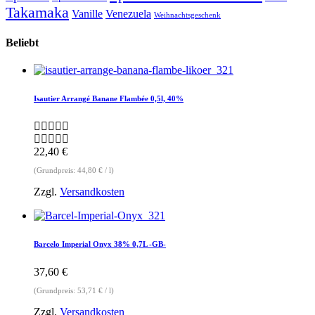
Takamaka
Vanille
Venezuela
Weihnachtsgeschenk
Beliebt
Isautier Arrangé Banane Flambée 0,5l, 40%
22,40
€
(Grundpreis:
44,80
€
/
l
)
Zzgl.
Versandkosten
Barcelo Imperial Onyx 38% 0,7L -GB-
37,60
€
(Grundpreis:
53,71
€
/
l
)
Zzgl.
Versandkosten