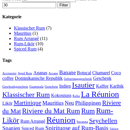
Filter
Kategorie
Klassischer Rum
(7)
Mauritius
(1)
Rum Arrangé
(11)
Rum-Likör
(10)
Spiced Rum
(4)
Tags
Banane
Ananas
Botucal
Chamarel
Coco
Accessoire
Aged Rum
Arcane
coffee
Dominikanische Republik
Geschenk
Geburtstagsgeschenk
Isautier
Indien
Kaffee
Karibik
Geschenkgutschein
Guatemala
Gutschein
La Réunion
Klassischer Rum
Kokosnuss
Kuba
Riviere
Martinique
Mauritius
Neu
Philippinen
Likör
Rum-
Riviere du Mat Rum
Rum
du Mat
Réunion
Likör
Seychellen
Rum Arrangé
Savanna
Spirituose auf Rum-Basis
Spanien
Spiced Rum
Tablett