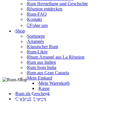
Rum Herstellung und Geschichte
Réunion entdecken
Rum-FAQ
Kontakt
Folge uns
Shop
Sortiment
Arrangés
Klassischer Rum
Rum-Likör
Rhum Arrangé aus La Réunion
Rum aus Indien
Rum from India
Rum aus Gran Canaria
Mein Einkauf
Mein Warenkorb
Kasse
Rum als Geschenk
Seychellen
Cocktail Rezepte