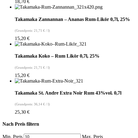
18,70
€
Takamaka Zannannan – Ananas Rum-Likör 0,7l, 25%
(Grundpreis:
21,71
€
/
l
)
15,20
€
Takamaka Koko – Rum Likör 0,7l, 25%
(Grundpreis:
21,71
€
/
l
)
15,20
€
Takamaka St. Andre Extra Noir Rum 43%vol. 0,7l
(Grundpreis:
36,14
€
/
l
)
25,30
€
Nach Preis filtern
Min. Preis
Max. Preis