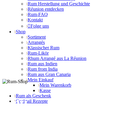
Rum Herstellung und Geschichte
Réunion entdecken
Rum-FAQ
Kontakt
Folge uns
Shop
Sortiment
Arrangés
Klassischer Rum
Rum-Likör
Rhum Arrangé aus La Réunion
Rum aus Indien
Rum from India
Rum aus Gran Canaria
Mein Einkauf
Mein Warenkorb
Kasse
Rum als Geschenk
Neu
Cocktail Rezepte