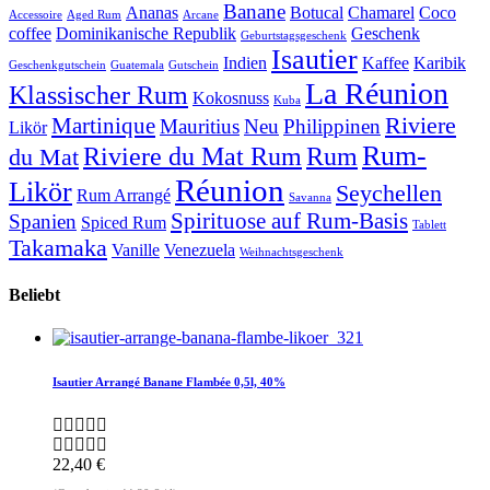
Banane
Ananas
Botucal
Chamarel
Coco
Accessoire
Aged Rum
Arcane
coffee
Dominikanische Republik
Geschenk
Geburtstagsgeschenk
Isautier
Indien
Kaffee
Karibik
Geschenkgutschein
Guatemala
Gutschein
La Réunion
Klassischer Rum
Kokosnuss
Kuba
Riviere
Martinique
Mauritius
Neu
Philippinen
Likör
Rum-
Riviere du Mat Rum
Rum
du Mat
Réunion
Likör
Seychellen
Rum Arrangé
Savanna
Spirituose auf Rum-Basis
Spanien
Spiced Rum
Tablett
Takamaka
Vanille
Venezuela
Weihnachtsgeschenk
Beliebt
Isautier Arrangé Banane Flambée 0,5l, 40%
22,40
€