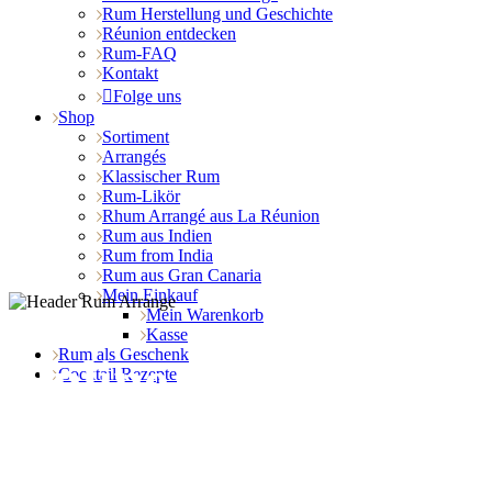
Rum Herstellung und Geschichte
Réunion entdecken
Rum-FAQ
Kontakt
Folge uns
Shop
Sortiment
Arrangés
Klassischer Rum
Rum-Likör
Rhum Arrangé aus La Réunion
Rum aus Indien
Rum from India
Rum aus Gran Canaria
Mein Einkauf
Mein Warenkorb
Kasse
Rum als Geschenk
Online Shop für
Cocktail Rezepte
exklusiven Rum,