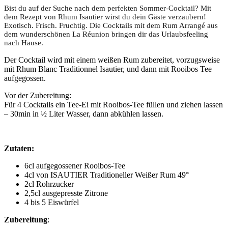
Bist du auf der Suche nach dem perfekten Sommer-Cocktail? Mit
dem Rezept von Rhum Isautier wirst du dein Gäste verzaubern!
Exotisch. Frisch. Fruchtig. Die Cocktails mit dem Rum Arrangé aus
dem wunderschönen La Réunion bringen dir das Urlaubsfeeling
nach Hause.
Der Cocktail wird mit einem weißen Rum zubereitet, vorzugsweise
mit Rhum Blanc Traditionnel Isautier, und dann mit Rooibos Tee
aufgegossen.
Vor der Zubereitung:
Für 4 Cocktails ein Tee-Ei mit Rooibos-Tee füllen und ziehen lassen
– 30min in ½ Liter Wasser, dann abkühlen lassen.
Zutaten:
6cl aufgegossener Rooibos-Tee
4cl von ISAUTIER Traditioneller Weißer Rum 49°
2cl Rohrzucker
2,5cl ausgepresste Zitrone
4 bis 5 Eiswürfel
Zubereitung
: